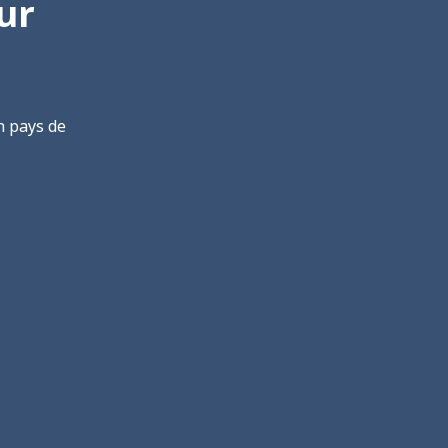
ur
n pays de
ie
urie. Du