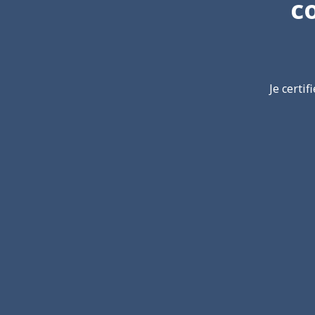
c
Je certi
M
Rendez 