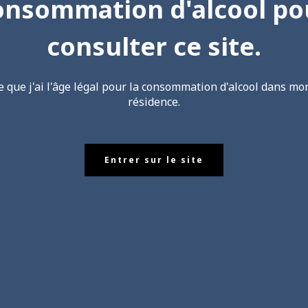
onsommation d'alcool po
consulter ce site.
fie que j'ai l'âge légal pour la consommation d'alcool dans mo
résidence.
Entrer sur le site
arché aux vins de Fleur
vous du 18 au 20 octobre 2024 à la salle des sports de Fle
Beaujolais, Mâconnais & Chalonnais